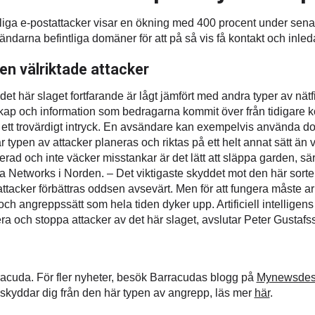
ga e-postattacker visar en ökning med 400 procent under senare d
sändarna befintliga domäner för att på så vis få kontakt och inl
en välriktade attacker
et här slaget fortfarande är lågt jämfört med andra typer av nätf
p och information som bedragarna kommit över från tidigare ko
tt trovärdigt intryck. En avsändare kan exempelvis använda do
typen av attacker planeras och riktas på ett helt annat sätt än 
rad och inte väcker misstankar är det lätt att släppa garden, sär
a Networks i Norden. – Det viktigaste skyddet mot den här sort
ttacker förbättras oddsen avsevärt. Men för att fungera måste 
 angreppssätt som hela tiden dyker upp. Artificiell intelligens ä
fiera och stoppa attacker av det här slaget, avslutar Peter Gustafs
rracuda. För fler nyheter, besök Barracudas blogg på
Mynewsde
 skyddar dig från den här typen av angrepp, läs mer
här
.