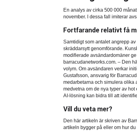
En analys av cirka 500 000 månatli
november. I dessa fall imiterar av
Fortfarande relativt få m
Samtidigt som antalet angrepp av d
skräddarsytt genomförande. Kunska
modifierade avsändardomäner ge e
barracudanetworks.com. – Den här 
volym. Om avsändaren verkar initie
Gustafsson, ansvarig för Barracud
medarbetarna och simulera olika a
medvetna om de nya typer av hot och
AI-lösning kan bidra till att identi
Vill du veta mer?
Den här artikeln är skriven av Ba
artikeln bygger på eller om hur du