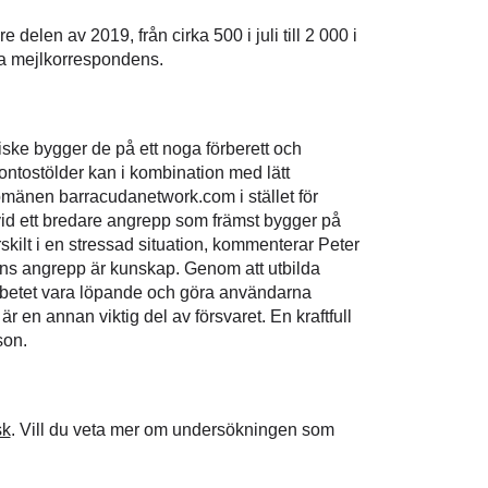
elen av 2019, från cirka 500 i juli till 2 000 i
eda mejlkorrespondens.
iske bygger de på ett noga förberett och
ntostölder kan i kombination med lätt
mänen barracudanetwork.com i stället för
vid ett bredare angrepp som främst bygger på
skilt i en stressad situation, kommenterar Peter
ens angrepp är kunskap. Genom att utbilda
arbetet vara löpande och göra användarna
r en annan viktig del av försvaret. En kraftfull
son.
sk
. Vill du veta mer om undersökningen som