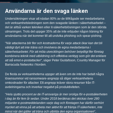
Användarna är den svaga länken
Undersökningen visar att nästan 80% av de tillfrågade ser medarbetarna
och verksamhetsledningen som den svagaste länken i säkerhetsarbetet –
det är alltså varken tekniken eller it-säkerhetslösningen som är den största
utmaningen. Trots det uppger 35% att de inte erbjuder någon träning för
användarna när det kommer till att undvika phishing och spear-pishing.
“
När attackerna blir fler och kostnaderna för varje attack ökar kan det bli
väldigt dyrt att inte träna och involvera de egna medarbetarna i
säkerhetsarbetet. För att möta utvecklingen behöver betydligt fler företag
kombinera teknik med utbildning och effektiva verktyg som gör det enklare
att stå emot e-postattacker
“, säger Peter Gustafsson, Country Manager för
Barracuda Networks i Norden.
De flesta av verksamheterna uppger att även om de inte har betalt några
lösensummor vid ransomware-angrepp så stiger verksamhetens
omkostnader för attacker. Ett angrepp kräver stora resurser från IT-
avdelningarna och inverkar negativt på produktiviteten.
“
Hela sjuttio procent av de IT-ansvariga är mer oroliga för e-postsäkerheten
i dag än för fem år sedan. Under 2018 beräknas det skickas över 280
miljarder e-postmeddelanden varje dag och företagen har därför oerhört
mycket att vinna på att arbeta mer aktivt för att främja IT-säkerheten, inte
minst när det gäller att träna och utbilda den egna organisationen
“,