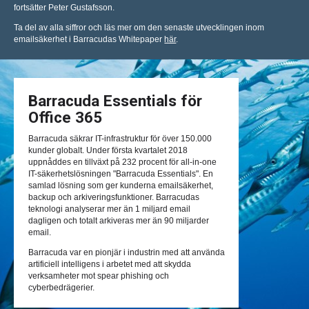
fortsätter Peter Gustafsson.
Ta del av alla siffror och läs mer om den senaste utvecklingen inom
emailsäkerhet i Barracudas Whitepaper
här
.
Barracuda Essentials för
Office 365
Barracuda säkrar IT-infrastruktur för över 150.000
kunder globalt. Under första kvartalet 2018
uppnåddes en tillväxt på 232 procent för all-in-one
IT-säkerhetslösningen "Barracuda Essentials". En
samlad lösning som ger kunderna emailsäkerhet,
backup och arkiveringsfunktioner. Barracudas
teknologi analyserar mer än 1 miljard email
dagligen och totalt arkiveras mer än 90 miljarder
email.
Barracuda var en pionjär i industrin med att använda
artificiell intelligens i arbetet med att skydda
verksamheter mot spear phishing och
cyberbedrägerier.