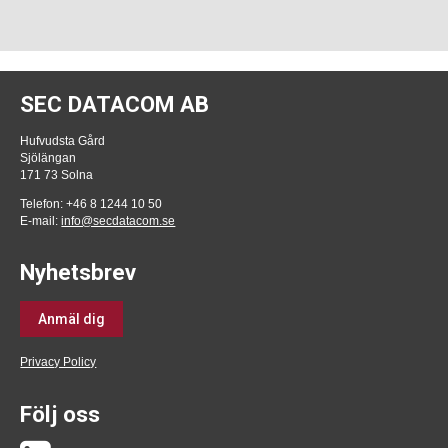
SEC DATACOM AB
Hufvudsta Gård
Sjölängan
171 73 Solna
Telefon: +46 8 1244 10 50
E-mail:
info@secdatacom.se
Nyhetsbrev
Anmäl dig
Privacy Policy
Följ oss