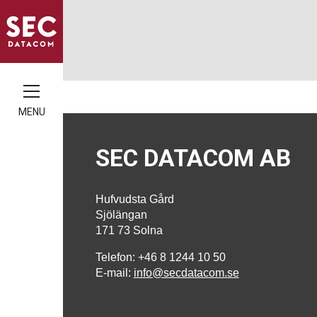
MENU
SEC DATACOM AB
Hufvudsta Gård
Sjölängan
171 73 Solna
Telefon: +46 8 1244 10 50
E-mail:
info@secdatacom.se