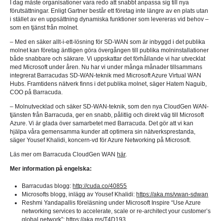
I dag måste organisationer vara redo att snabbt anpassa sig till nya
förutsättningar. Enligt Gartner består ett företag inte längre av en plats utan
i stället av en uppsättning dynamiska funktioner som levereras vid behov –
som en tjänst från molnet.
– Med en säker allt-i-ett-lösning för SD-WAN som är inbyggd i det publika
molnet kan företag äntligen göra övergången till publika molninstallationer
både snabbare och säkrare. Vi uppskattar det förhållande vi har utvecklat
med Microsoft under åren. Nu har vi under många månader tillsammans
integrerat Barracudas SD-WAN-teknik med Microsoft Azure Virtual WAN
Hubs. Framtidens nätverk finns i det publika molnet, säger Hatem Naguib,
COO på Barracuda.
– Molnutvecklad och säker SD-WAN-teknik, som den nya CloudGen WAN-
tjänsten från Barracuda, ger en snabb, pålitlig och direkt väg till Microsoft
Azure. Vi är glada över samarbetet med Barracuda. Det gör att vi kan
hjälpa våra gemensamma kunder att optimera sin nätverksprestanda,
säger Yousef Khalidi, koncern-vd för Azure Networking på Microsoft.
Läs mer om Barracuda CloudGen WAN
här
.
Mer information på engelska:
Barracudas blogg:
http://cuda.co/40855
Microsofts blogg, inlägg av Yousef Khalidi:
https://aka.ms/vwan-sdwan
Reshmi Yandapallis föreläsning under Microsoft Inspire “Use Azure
networking services to accelerate, scale or re-architect your customer’s
global network”:
https://aka.ms/T4D193