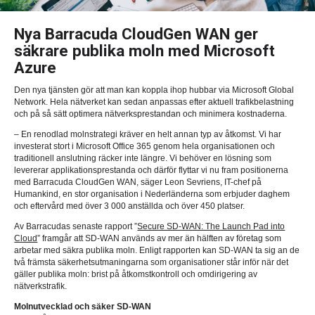
Nya Barracuda CloudGen WAN ger
säkrare publika moln med Microsoft
Azure
Den nya tjänsten gör att man kan koppla ihop hubbar via Microsoft Global
Network. Hela nätverket kan sedan anpassas efter aktuell trafikbelastning
och på så sätt optimera nätverksprestandan och minimera kostnaderna.
– En renodlad molnstrategi kräver en helt annan typ av åtkomst. Vi har
investerat stort i Microsoft Office 365 genom hela organisationen och
traditionell anslutning räcker inte längre. Vi behöver en lösning som
levererar applikationsprestanda och därför flyttar vi nu fram positionerna
med Barracuda CloudGen WAN, säger Leon Sevriens, IT-chef på
Humankind, en stor organisation i Nederländerna som erbjuder daghem
och eftervård med över 3 000 anställda och över 450 platser.
Av Barracudas senaste rapport ”
Secure SD-WAN: The Launch Pad into
Cloud
” framgår att SD-WAN används av mer än hälften av företag som
arbetar med säkra publika moln. Enligt rapporten kan SD-WAN ta sig an de
två främsta säkerhetsutmaningarna som organisationer står inför när det
gäller publika moln: brist på åtkomstkontroll och omdirigering av
nätverkstrafik.
Molnutvecklad och säker SD-WAN