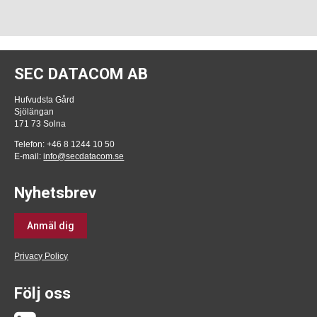
SEC DATACOM AB
Hufvudsta Gård
Sjölängan
171 73 Solna
Telefon: +46 8 1244 10 50
E-mail:
info@secdatacom.se
Nyhetsbrev
Anmäl dig
Privacy Policy
Följ oss