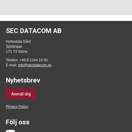
SEC DATACOM AB
Hufvudsta Gård
Sjölängan
171 73 Solna
Telefon: +46 8 1244 10 50
E-mail:
info@secdatacom.se
Nyhetsbrev
Anmäl dig
Privacy Policy
Följ oss