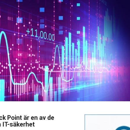
eck Point är en av de
m IT-säkerhet