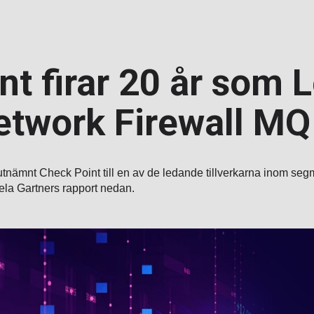
t firar 20 år som L
etwork Firewall MQ
tnämnt Check Point till en av de ledande tillverkarna inom se
ela Gartners rapport nedan.