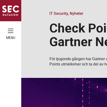
IT Security, Nyheter
Check Poin
Gartner N
MENU
För tjugonde gången har Gartner u
Points utmärkelser och ta del av h