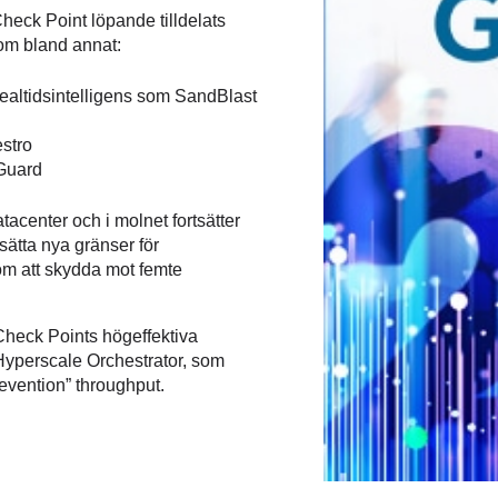
heck Point löpande tilldelats
nom bland annat:
ealtidsintelligens som SandBlast
stro
Guard
atacenter och i molnet fortsätter
 sätta nya gränser för
m att skydda mot femte
heck Points högeffektiva
yperscale Orchestrator, som
revention” throughput.