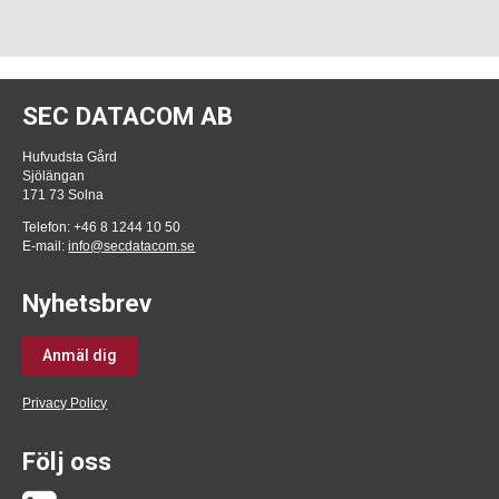
SEC DATACOM AB
Hufvudsta Gård
Sjölängan
171 73 Solna
Telefon: +46 8 1244 10 50
E-mail:
info@secdatacom.se
Nyhetsbrev
Anmäl dig
Privacy Policy
Följ oss