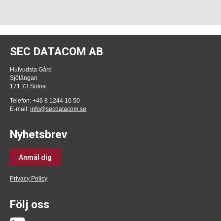
SEC DATACOM AB
Hufvudsta Gård
Sjölängan
171 73 Solna
Telefon: +46 8 1244 10 50
E-mail:
info@secdatacom.se
Nyhetsbrev
Anmäl dig
Privacy Policy
Följ oss