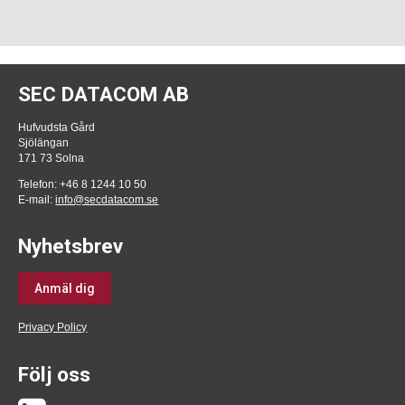
SEC DATACOM AB
Hufvudsta Gård
Sjölängan
171 73 Solna
Telefon: +46 8 1244 10 50
E-mail:
info@secdatacom.se
Nyhetsbrev
Anmäl dig
Privacy Policy
Följ oss