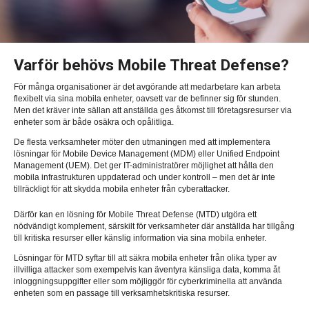
Varför behövs Mobile Threat Defense?
För många organisationer är det avgörande att medarbetare kan arbeta
flexibelt via sina mobila enheter, oavsett var de befinner sig för stunden.
Men det kräver inte sällan att anställda ges åtkomst till företagsresurser via
enheter som är både osäkra och opålitliga.
De flesta verksamheter möter den utmaningen med att implementera
lösningar för Mobile Device Management (MDM) eller Unified Endpoint
Management (UEM). Det ger IT-administratörer möjlighet att hålla den
mobila infrastrukturen uppdaterad och under kontroll – men det är inte
tillräckligt för att skydda mobila enheter från cyberattacker.
Därför kan en lösning för Mobile Threat Defense (MTD) utgöra ett
nödvändigt komplement, särskilt för verksamheter där anställda har tillgång
till kritiska resurser eller känslig information via sina mobila enheter.
Lösningar för MTD syftar till att säkra mobila enheter från olika typer av
illvilliga attacker som exempelvis kan äventyra känsliga data, komma åt
inloggningsuppgifter eller som möjliggör för cyberkriminella att använda
enheten som en passage till verksamhetskritiska resurser.