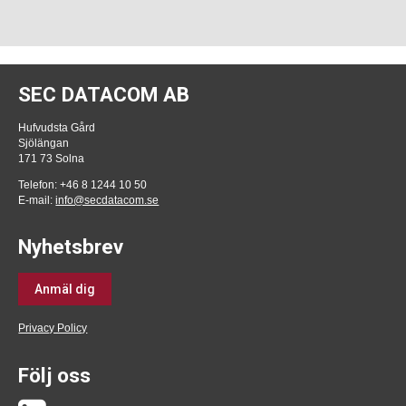
SEC DATACOM AB
Hufvudsta Gård
Sjölängan
171 73 Solna
Telefon: +46 8 1244 10 50
E-mail:
info@secdatacom.se
Nyhetsbrev
Anmäl dig
Privacy Policy
Följ oss