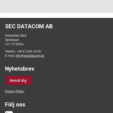
SEC DATACOM AB
Hufvudsta Gård
Sjölängan
171 73 Solna
Telefon: +46 8 1244 10 50
E-mail:
info@secdatacom.se
Nyhetsbrev
Anmäl dig
Privacy Policy
Följ oss