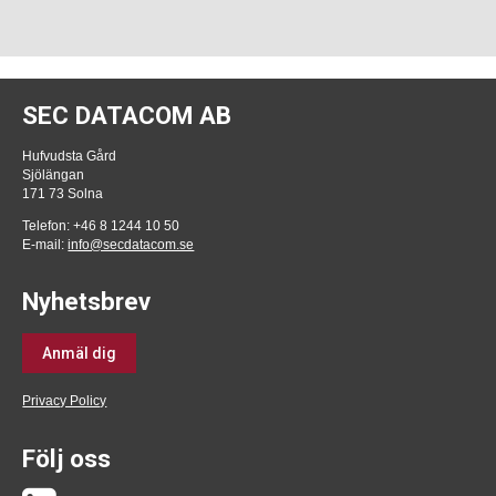
SEC DATACOM AB
Hufvudsta Gård
Sjölängan
171 73 Solna
Telefon: +46 8 1244 10 50
E-mail:
info@secdatacom.se
Nyhetsbrev
Anmäl dig
Privacy Policy
Följ oss