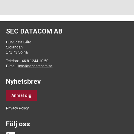
SEC DATACOM AB
Hufvudsta Gård
Sjölängan
171 73 Solna
Telefon: +46 8 1244 10 50
E-mail:
info@secdatacom.se
Nyhetsbrev
Anmäl dig
Privacy Policy
Följ oss