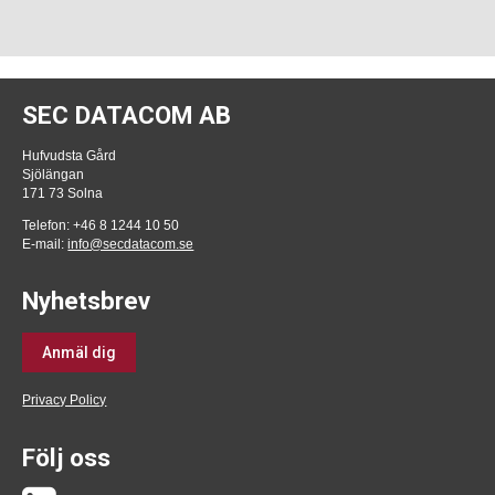
SEC DATACOM AB
Hufvudsta Gård
Sjölängan
171 73 Solna
Telefon: +46 8 1244 10 50
E-mail:
info@secdatacom.se
Nyhetsbrev
Anmäl dig
Privacy Policy
Följ oss