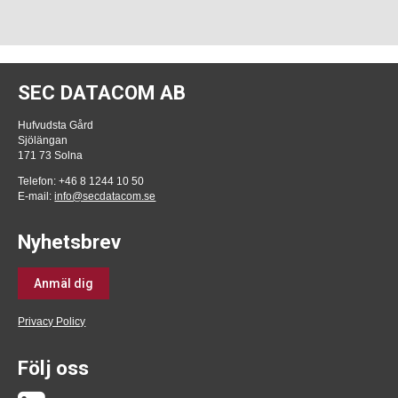
SEC DATACOM AB
Hufvudsta Gård
Sjölängan
171 73 Solna
Telefon: +46 8 1244 10 50
E-mail:
info@secdatacom.se
Nyhetsbrev
Anmäl dig
Privacy Policy
Följ oss