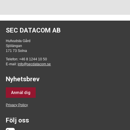
SEC DATACOM AB
Hufvudsta Gård
Sjölängan
171 73 Solna
Telefon: +46 8 1244 10 50
E-mail:
info@secdatacom.se
Nyhetsbrev
Anmäl dig
Privacy Policy
Följ oss