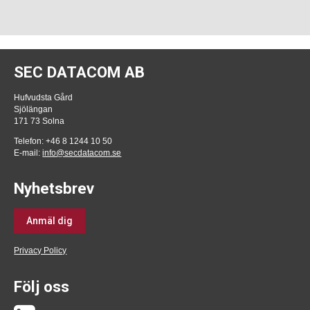
SEC DATACOM AB
Hufvudsta Gård
Sjölängan
171 73 Solna
Telefon: +46 8 1244 10 50
E-mail:
info@secdatacom.se
Nyhetsbrev
Anmäl dig
Privacy Policy
Följ oss