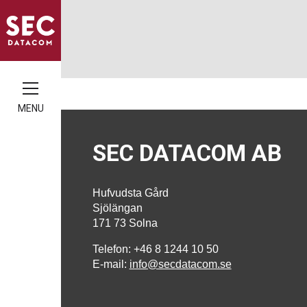
MENU
SEC DATACOM AB
Hufvudsta Gård
Sjölängan
171 73 Solna
Telefon: +46 8 1244 10 50
E-mail:
info@secdatacom.se