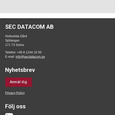
SEC DATACOM AB
Hufvudsta Gård
Sjölängan
171 73 Solna
Telefon: +46 8 1244 10 50
E-mail:
info@secdatacom.se
Nyhetsbrev
Anmäl dig
Privacy Policy
Följ oss