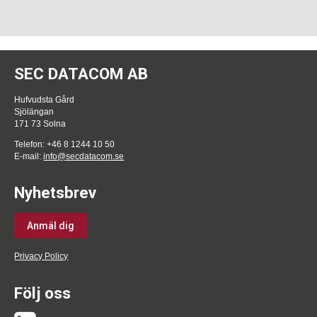
SEC DATACOM AB
Hufvudsta Gård
Sjölängan
171 73 Solna
Telefon: +46 8 1244 10 50
E-mail:
info@secdatacom.se
Nyhetsbrev
Anmäl dig
Privacy Policy
Följ oss