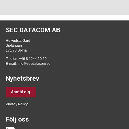
SEC DATACOM AB
Hufvudsta Gård
Sjölängan
171 73 Solna
Telefon: +46 8 1244 10 50
E-mail:
info@secdatacom.se
Nyhetsbrev
Anmäl dig
Privacy Policy
Följ oss