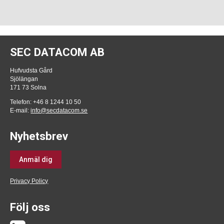
SEC DATACOM AB
Hufvudsta Gård
Sjölängan
171 73 Solna
Telefon: +46 8 1244 10 50
E-mail:
info@secdatacom.se
Nyhetsbrev
Anmäl dig
Privacy Policy
Följ oss