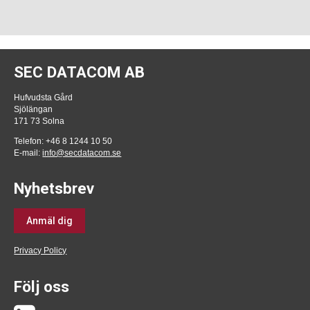
SEC DATACOM AB
Hufvudsta Gård
Sjölängan
171 73 Solna
Telefon: +46 8 1244 10 50
E-mail:
info@secdatacom.se
Nyhetsbrev
Anmäl dig
Privacy Policy
Följ oss