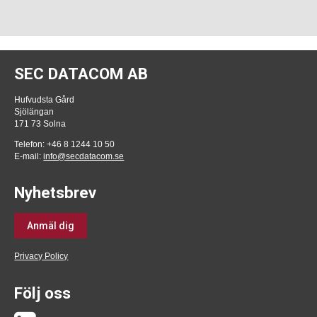
SEC DATACOM AB
Hufvudsta Gård
Sjölängan
171 73 Solna
Telefon: +46 8 1244 10 50
E-mail:
info@secdatacom.se
Nyhetsbrev
Anmäl dig
Privacy Policy
Följ oss