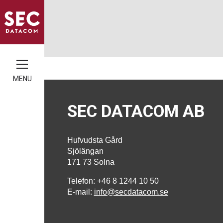
MENU
SEC DATACOM AB
Hufvudsta Gård
Sjölängan
171 73 Solna
Telefon: +46 8 1244 10 50
E-mail:
info@secdatacom.se