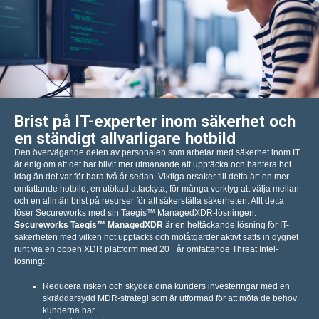
Brist på IT-experter inom säkerhet och
en ständigt allvarligare hotbild
Den övervägande delen av personalen som arbetar med säkerhet inom IT
är enig om att det har blivit mer utmanande att upptäcka och hantera hot
idag än det var för bara två år sedan. Viktiga orsaker till detta är: en mer
omfattande hotbild, en utökad attackyta, för många verktyg att välja mellan
och en allmän brist på resurser för att säkerställa säkerheten. Allt detta
löser Secureworks med sin Taegis™ ManagedXDR-lösningen.
Secureworks Taegis™ ManagedXDR
är en heltäckande lösning för IT-
säkerheten med vilken hot upptäcks och motåtgärder aktivt sätts in dygnet
runt via en öppen XDR plattform med 20+ år omfattande Threat Intel-
lösning:
Reducera risken och skydda dina kunders investeringar med en
skräddarsydd MDR-strategi som är utformad för att möta de behov
kunderna har.