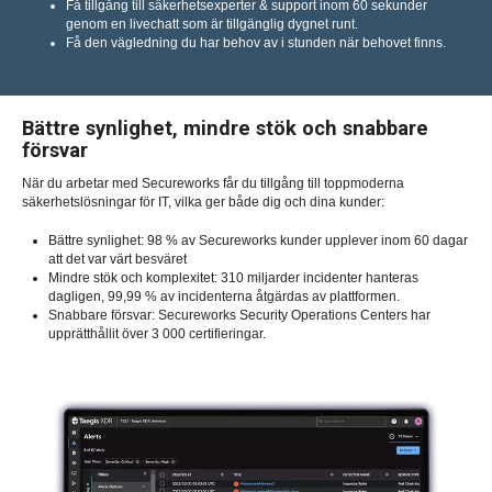
Få tillgång till säkerhetsexperter & support inom 60 sekunder
genom en livechatt som är tillgänglig dygnet runt.
Få den vägledning du har behov av i stunden när behovet finns.
Bättre synlighet, mindre stök och snabbare
försvar
När du arbetar med Secureworks får du tillgång till toppmoderna
säkerhetslösningar för IT, vilka ger både dig och dina kunder:
Bättre synlighet: 98 % av Secureworks kunder upplever inom 60 dagar
att det var värt besväret
Mindre stök och komplexitet: 310 miljarder incidenter hanteras
dagligen, 99,99 % av incidenterna åtgärdas av plattformen.
Snabbare försvar: Secureworks Security Operations Centers har
upprätthållit över 3 000 certifieringar.