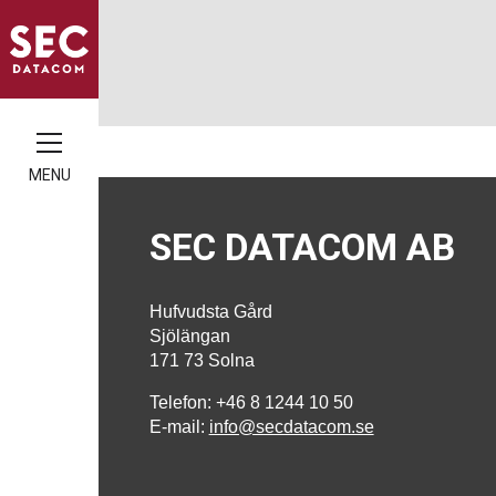
MENU
SEC DATACOM AB
Hufvudsta Gård
Sjölängan
171 73 Solna
Telefon: +46 8 1244 10 50
E-mail:
info@secdatacom.se