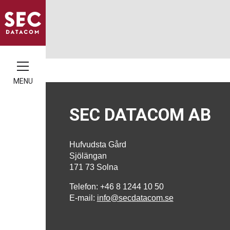
MENU
SEC DATACOM AB
Hufvudsta Gård
Sjölängan
171 73 Solna
Telefon: +46 8 1244 10 50
E-mail:
info@secdatacom.se