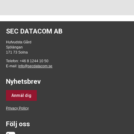
SEC DATACOM AB
Hufvudsta Gård
Sjölängan
171 73 Solna
Telefon: +46 8 1244 10 50
E-mail:
info@secdatacom.se
Nyhetsbrev
Anmäl dig
Privacy Policy
Följ oss