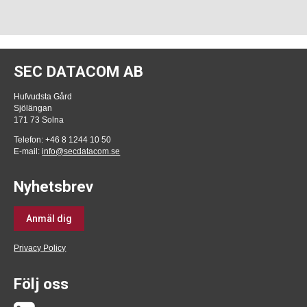
SEC DATACOM AB
Hufvudsta Gård
Sjölängan
171 73 Solna
Telefon: +46 8 1244 10 50
E-mail:
info@secdatacom.se
Nyhetsbrev
Anmäl dig
Privacy Policy
Följ oss