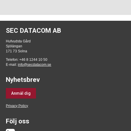
SEC DATACOM AB
Hufvudsta Gård
Sjölängan
171 73 Solna
Telefon: +46 8 1244 10 50
E-mail:
info@secdatacom.se
Nyhetsbrev
Anmäl dig
Privacy Policy
Följ oss