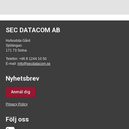
SEC DATACOM AB
Hufvudsta Gård
Sjölängan
171 73 Solna
Telefon: +46 8 1244 10 50
E-mail:
info@secdatacom.se
Nyhetsbrev
Anmäl dig
Privacy Policy
Följ oss