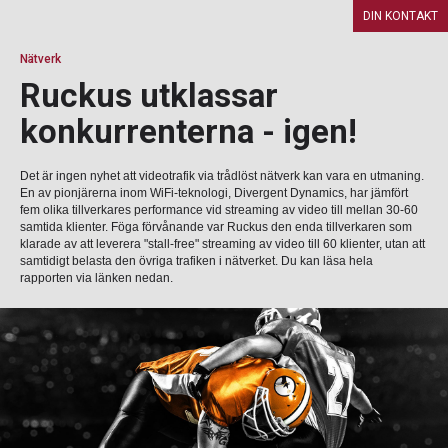
DIN KONTAKT
Nätverk
Ruckus utklassar
konkurrenterna - igen!
Det är ingen nyhet att videotrafik via trådlöst nätverk kan vara en utmaning.
En av pionjärerna inom WiFi-teknologi, Divergent Dynamics, har jämfört
fem olika tillverkares performance vid streaming av video till mellan 30-60
samtida klienter. Föga förvånande var Ruckus den enda tillverkaren som
klarade av att leverera "stall-free" streaming av video till 60 klienter, utan att
samtidigt belasta den övriga trafiken i nätverket. Du kan läsa hela
rapporten via länken nedan.