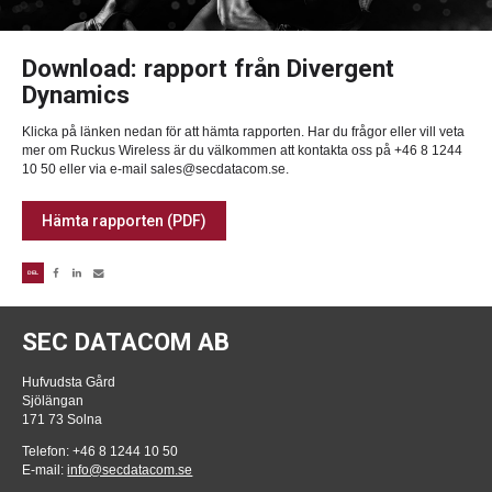
Download: rapport från Divergent
Dynamics
Klicka på länken nedan för att hämta rapporten. Har du frågor eller vill veta
mer om Ruckus Wireless är du välkommen att kontakta oss på +46 8 1244
10 50 eller via e-mail sales@secdatacom.se.
Hämta rapporten (PDF)
DEL
SEC DATACOM AB
Hufvudsta Gård
Sjölängan
171 73 Solna
Telefon: +46 8 1244 10 50
E-mail:
info@secdatacom.se