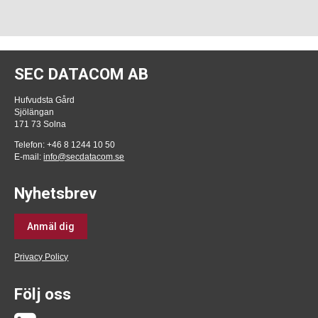
SEC DATACOM AB
Hufvudsta Gård
Sjölängan
171 73 Solna
Telefon: +46 8 1244 10 50
E-mail:
info@secdatacom.se
Nyhetsbrev
Anmäl dig
Privacy Policy
Följ oss