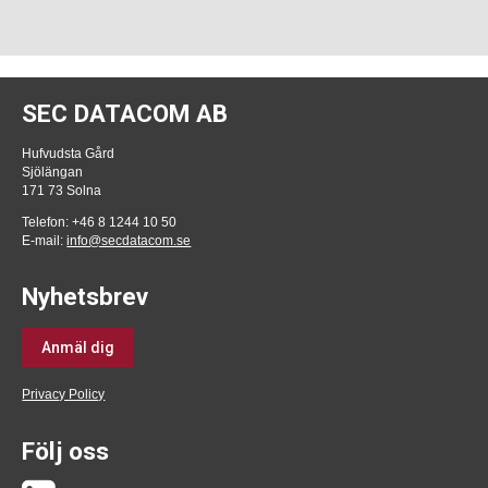
SEC DATACOM AB
Hufvudsta Gård
Sjölängan
171 73 Solna
Telefon: +46 8 1244 10 50
E-mail:
info@secdatacom.se
Nyhetsbrev
Anmäl dig
Privacy Policy
Följ oss