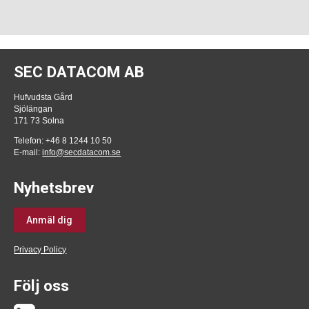
SEC DATACOM AB
Hufvudsta Gård
Sjölängan
171 73 Solna
Telefon: +46 8 1244 10 50
E-mail:
info@secdatacom.se
Nyhetsbrev
Anmäl dig
Privacy Policy
Följ oss