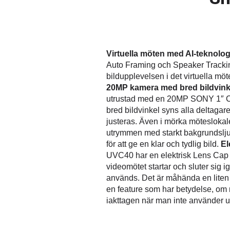
Virtuella möten med AI-teknolo
Auto Framing och Speaker Tracking
bildupplevelsen i det virtuella möt
20MP kamera med bred bildvin
utrustad med en 20MP SONY 1″ C
bred bildvinkel syns alla deltagar
justeras. Även i mörka möteslokaler
utrymmen med starkt bakgrundsljus
för att ge en klar och tydlig bild.
El
UVC40 har en elektrisk Lens Cap
videomötet startar och sluter sig i
används. Det är måhända en lite
en feature som har betydelse, om m
iakttagen när man inte använder u