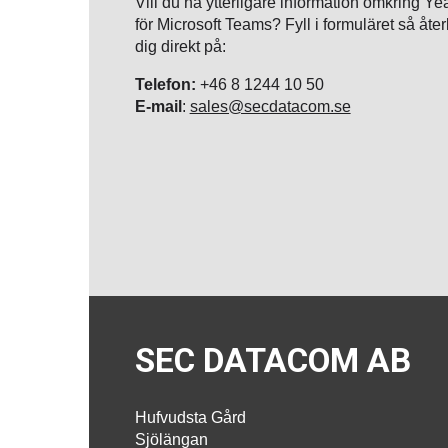
Vill du ha ytterligare information omkring Y
för Microsoft Teams? Fyll i formuläret så åte
dig direkt på:
Telefon:
+46 8 1244 10 50
E-mail
:
sales@secdatacom.se
SEC DATACOM AB
Hufvudsta Gård
Sjölängan