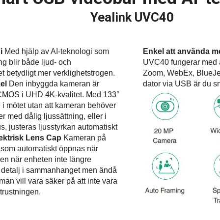
Yealink UVC40
gi
Med hjälp av AI-teknologi som
Enkel att använda m
 blir både ljud- och
UVC40 fungerar med al
et betydligt mer verklighetstrogen.
Zoom, WebEx, BlueJean
kel
Den inbyggda kameran är
dator via USB är du 
MOS i UHD 4K-kvalitet. Med 133°
e i mötet utan att kameran behöver
 med dålig ljussättning, eller i
, justeras ljusstyrkan automatiskt
ektrisk Lens Cap
Kameran på
 som automatiskt öppnas när
gen när enheten inte längre
n detalj i sammanhanget men ändå
an vill vara säker på att inte vara
trustningen.