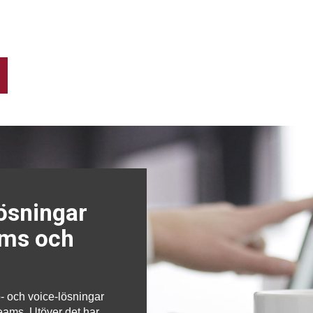
lösningar
ams och
o- och voice-lösningar
Teams. Utöver det har