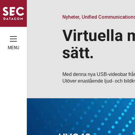
Nyheter, Unified Communication
Virtuella 
sätt.
MENU
Med denna nya USB-videobar från Yea
Utöver enastående ljud- och bildkva