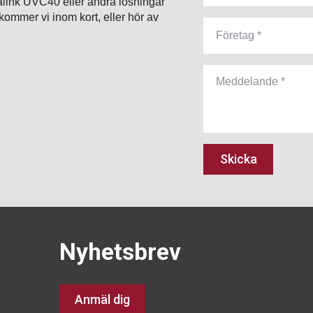
ealink UVC40 eller andra lösningar
rkommer vi inom kort, eller hör av
Skicka
Nyhetsbrev
Anmäl dig